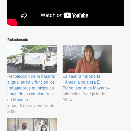
Relacionado
Recolección de la basura:
La basura millonaria:
a igual tarea y función los
«Antes la caja era El
trabajadores municipales
Trébol ahora es Moyano»
abajo de los camioneros
miércoles, 3 de julio de
de Moyano
2024
lunes, 6 de noviembre de
2023