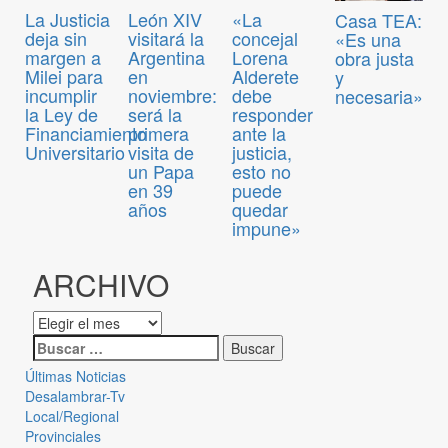
La Justicia
León XIV
«La
Casa TEA:
deja sin
visitará la
concejal
«Es una
margen a
Argentina
Lorena
obra justa
Milei para
en
Alderete
y
incumplir
noviembre:
debe
necesaria»
la Ley de
será la
responder
Financiamiento
primera
ante la
Universitario
visita de
justicia,
un Papa
esto no
en 39
puede
años
quedar
impune»
ARCHIVO
Últimas Noticias
Desalambrar-Tv
Local/Regional
Provinciales