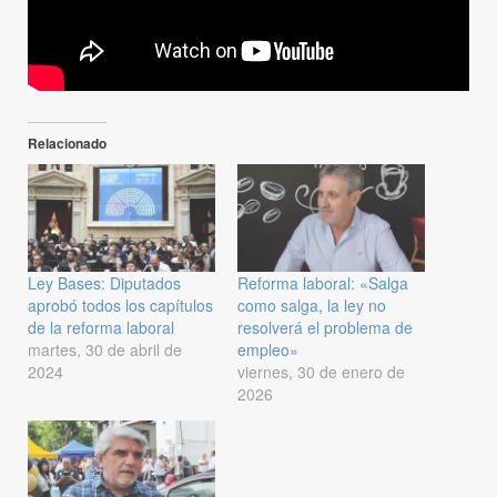
Relacionado
Ley Bases: Diputados
Reforma laboral: «Salga
aprobó todos los capítulos
como salga, la ley no
de la reforma laboral
resolverá el problema de
martes, 30 de abril de
empleo»
2024
viernes, 30 de enero de
2026