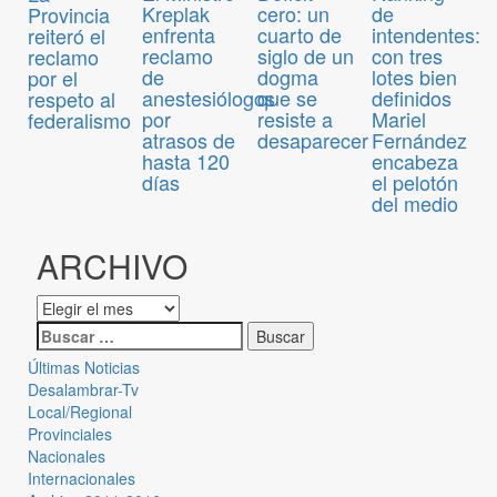
Kreplak
cero: un
de
Provincia
enfrenta
cuarto de
intendentes:
reiteró el
reclamo
siglo de un
con tres
reclamo
de
dogma
lotes bien
por el
anestesiólogos
que se
definidos
respeto al
por
resiste a
Mariel
federalismo
atrasos de
desaparecer
Fernández
hasta 120
encabeza
días
el pelotón
del medio
ARCHIVO
Últimas Noticias
Desalambrar-Tv
Local/Regional
Provinciales
Nacionales
Internacionales