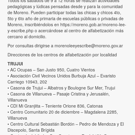
Todos los sábados de 9 a 12 horas se realizan actividades
pedagógicas y lúdicas pensadas desde y para la comunidad
de Moreno. Pueden participar todas las chicas y chicos 4to,
5to y 6to año de primaria de escuelas públicas o privadas de
Moreno, inscribiéndolos en https://moreno.gob.ar/moreno-lee-
y-escribe.php o acercándose al centro de alfabetización más
cercano al domicilio.
Por consultas dirigirse a morenoleeyescribe@moreno.gov.ar
Direcciones de los centros de alfabetización por localidad
TRUJUI
• AC Ocupas – San Justo 950, Cuatro Vientos
• Asociación Civil Vecinos Unidos Burbuja Azul – Evaristo
Carriego 10943, 202
• Casona de Trujui – Albatros y Boulogne Sur Mer, Trujui
• Casona de Villanueva – Pasaje Cristina y Jerusalén,
Villanueva
• CDI Mi Granjiita – Teniente Orione 836, Catonas
• Centro Comunitario 20 de diciembre – Magdalena 2285,
Villanueva
• Centro Cultural Sebastián Bordón – Pedro de Mendoza y El
Discepolo, Santa Brígida