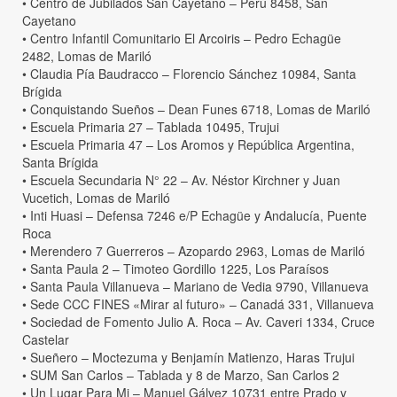
• Centro de Jubilados San Cayetano – Perú 8458, San
Cayetano
• Centro Infantil Comunitario El Arcoiris – Pedro Echagüe
2482, Lomas de Mariló
• Claudia Pía Baudracco – Florencio Sánchez 10984, Santa
Brígida
• Conquistando Sueños – Dean Funes 6718, Lomas de Mariló
• Escuela Primaria 27 – Tablada 10495, Trujui
• Escuela Primaria 47 – Los Aromos y República Argentina,
Santa Brígida
• Escuela Secundaria N° 22 – Av. Néstor Kirchner y Juan
Vucetich, Lomas de Mariló
• Inti Huasi – Defensa 7246 e/P Echagüe y Andalucía, Puente
Roca
• Merendero 7 Guerreros – Azopardo 2963, Lomas de Mariló
• Santa Paula 2 – Timoteo Gordillo 1225, Los Paraísos
• Santa Paula Villanueva – Mariano de Vedia 9790, Villanueva
• Sede CCC FINES «Mirar al futuro» – Canadá 331, Villanueva
• Sociedad de Fomento Julio A. Roca – Av. Caveri 1334, Cruce
Castelar
• Sueñero – Moctezuma y Benjamín Matienzo, Haras Trujui
• SUM San Carlos – Tablada y 8 de Marzo, San Carlos 2
• Un Lugar Para Mi – Manuel Gálvez 10731 entre Prado y