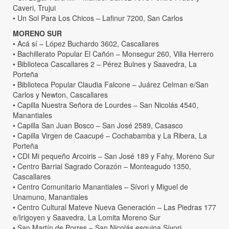
Caveri, Trujui
• Un Sol Para Los Chicos – Lafinur 7200, San Carlos
MORENO SUR
• Acá sí – López Buchardo 3602, Cascallares
• Bachillerato Popular El Cañón – Monsegur 260, Villa Herrero
• Biblioteca Cascallares 2 – Pérez Bulnes y Saavedra, La
Porteña
• Biblioteca Popular Claudia Falcone – Juárez Celman e/San
Carlos y Newton, Cascallares
• Capilla Nuestra Señora de Lourdes – San Nicolás 4540,
Manantiales
• Capilla San Juan Bosco – San José 2589, Casasco
• Capilla Virgen de Caacupé – Cochabamba y La Ribera, La
Porteña
• CDI Mi pequeño Arcoiris – San José 189 y Fahy, Moreno Sur
• Centro Barrial Sagrado Corazón – Monteagudo 1350,
Cascallares
• Centro Comunitario Manantiales – Sívori y Miguel de
Unamuno, Manantiales
• Centro Cultural Mateve Nueva Generación – Las Piedras 177
e/Irigoyen y Saavedra, La Lomita Moreno Sur
• San Martín de Porres – San Nicolás esquina Sívori,