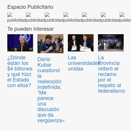
Espacio Publicitario
Te pueden interesar
¿Dónde
Las
La
Darío
están los
universidades,
Provincia
Kubar
$4 billones
unidas
reiteró el
cuestionó
y qué hizo
reclamo
la
el Estado
por el
reelección
con ellos?
respeto al
indefinida:
federalismo
“Me
parece
una
discusión
que da
vergüenza»