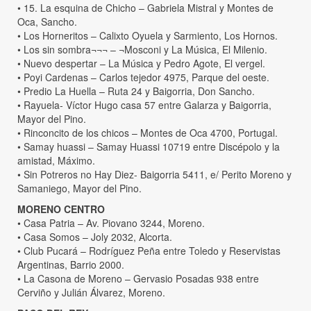
• 15. La esquina de Chicho – Gabriela Mistral y Montes de
Oca, Sancho.
• Los Horneritos – Calixto Oyuela y Sarmiento, Los Hornos.
• Los sin sombra¬¬¬ – ¬Mosconi y La Música, El Milenio.
• Nuevo despertar – La Música y Pedro Agote, El vergel.
• Poyi Cardenas – Carlos tejedor 4975, Parque del oeste.
• Predio La Huella – Ruta 24 y Baigorria, Don Sancho.
• Rayuela- Víctor Hugo casa 57 entre Galarza y Baigorria,
Mayor del Pino.
• Rinconcito de los chicos – Montes de Oca 4700, Portugal.
• Samay huassi – Samay Huassi 10719 entre Discépolo y la
amistad, Máximo.
• Sin Potreros no Hay Diez- Baigorria 5411, e/ Perito Moreno y
Samaniego, Mayor del Pino.
MORENO CENTRO
• Casa Patria – Av. Piovano 3244, Moreno.
• Casa Somos – Joly 2032, Alcorta.
• Club Pucará – Rodríguez Peña entre Toledo y Reservistas
Argentinas, Barrio 2000.
• La Casona de Moreno – Gervasio Posadas 938 entre
Cerviño y Julián Álvarez, Moreno.