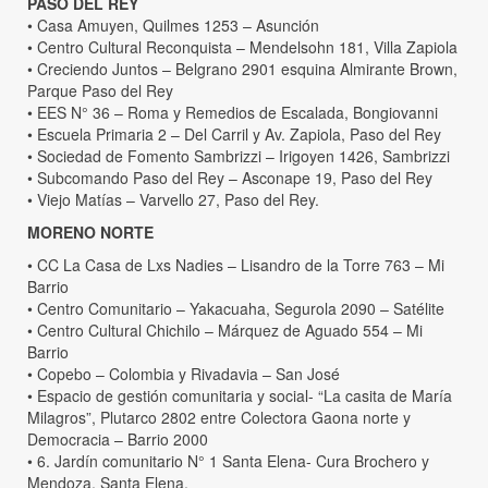
PASO DEL REY
• Casa Amuyen, Quilmes 1253 – Asunción
• Centro Cultural Reconquista – Mendelsohn 181, Villa Zapiola
• Creciendo Juntos – Belgrano 2901 esquina Almirante Brown,
Parque Paso del Rey
• EES N° 36 – Roma y Remedios de Escalada, Bongiovanni
• Escuela Primaria 2 – Del Carril y Av. Zapiola, Paso del Rey
• Sociedad de Fomento Sambrizzi – Irigoyen 1426, Sambrizzi
• Subcomando Paso del Rey – Asconape 19, Paso del Rey
• Viejo Matías – Varvello 27, Paso del Rey.
MORENO NORTE
• CC La Casa de Lxs Nadies – Lisandro de la Torre 763 – Mi
Barrio
• Centro Comunitario – Yakacuaha, Segurola 2090 – Satélite
• Centro Cultural Chichilo – Márquez de Aguado 554 – Mi
Barrio
• Copebo – Colombia y Rivadavia – San José
• Espacio de gestión comunitaria y social- “La casita de María
Milagros”, Plutarco 2802 entre Colectora Gaona norte y
Democracia – Barrio 2000
• 6. Jardín comunitario N° 1 Santa Elena- Cura Brochero y
Mendoza, Santa Elena.