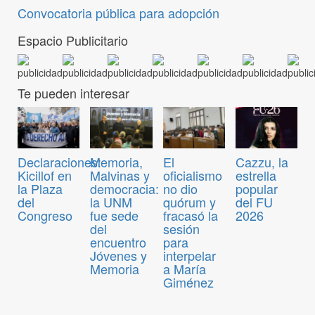
Convocatoria pública para adopción
Espacio Publicitario
Te pueden interesar
Declaraciones:
Memoria,
El
Cazzu, la
Kicillof en
Malvinas y
oficialismo
estrella
la Plaza
democracia:
no dio
popular
del
la UNM
quórum y
del FU
Congreso
fue sede
fracasó la
2026
del
sesión
encuentro
para
Jóvenes y
interpelar
Memoria
a María
Giménez