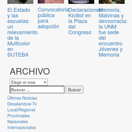
Convocatoria
El Estado
Declaraciones:
Memoria,
pública
y las
Kicillof en
Malvinas y
para
escuelas:
la Plaza
democracia:
adopción
un
del
la UNM
relevamiento
Congreso
fue sede
de la
del
Multicolor
encuentro
en
Jóvenes y
SUTEBA
Memoria
ARCHIVO
Últimas Noticias
Desalambrar-Tv
Local/Regional
Provinciales
Nacionales
Internacionales