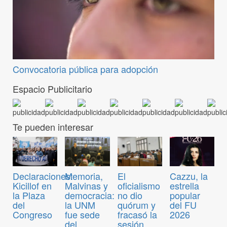
Convocatoria pública para adopción
Espacio Publicitario
Te pueden interesar
Declaraciones:
Memoria,
El
Cazzu, la
Kicillof en
Malvinas y
oficialismo
estrella
la Plaza
democracia:
no dio
popular
del
la UNM
quórum y
del FU
Congreso
fue sede
fracasó la
2026
del
sesión