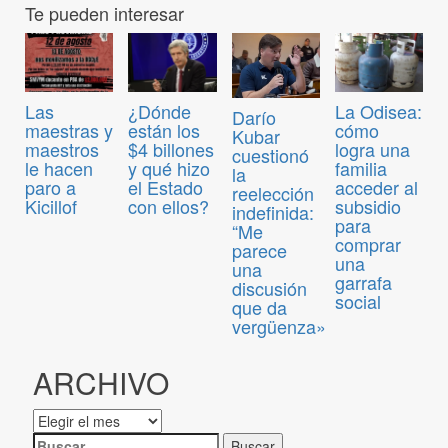
Te pueden interesar
¿Dónde
La Odisea:
Las
Darío
están los
cómo
maestras y
Kubar
$4 billones
logra una
maestros
cuestionó
y qué hizo
familia
le hacen
la
el Estado
acceder al
paro a
reelección
con ellos?
subsidio
Kicillof
indefinida:
para
“Me
comprar
parece
una
una
garrafa
discusión
social
que da
vergüenza»
ARCHIVO