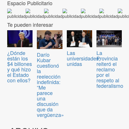
Espacio Publicitario
Te pueden interesar
¿Dónde
Las
La
Darío
están los
universidades,
Provincia
Kubar
$4 billones
unidas
reiteró el
cuestionó
y qué hizo
reclamo
la
el Estado
por el
reelección
con ellos?
respeto al
indefinida:
federalismo
“Me
parece
una
discusión
que da
vergüenza»