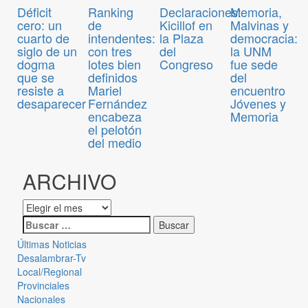
Déficit
Ranking
Declaraciones:
Memoria,
cero: un
de
Kicillof en
Malvinas y
cuarto de
intendentes:
la Plaza
democracia:
siglo de un
con tres
del
la UNM
dogma
lotes bien
Congreso
fue sede
que se
definidos
del
resiste a
Mariel
encuentro
desaparecer
Fernández
Jóvenes y
encabeza
Memoria
el pelotón
del medio
ARCHIVO
Últimas Noticias
Desalambrar-Tv
Local/Regional
Provinciales
Nacionales