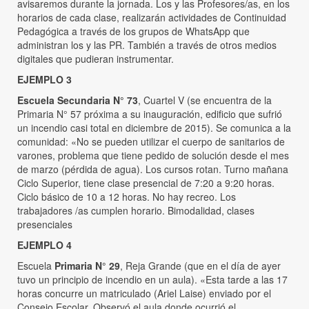
avisaremos durante la jornada. Los y las Profesores/as, en los
horarios de cada clase, realizarán actividades de Continuidad
Pedagógica a través de los grupos de WhatsApp que
administran los y las PR. También a través de otros medios
digitales que pudieran instrumentar.
EJEMPLO 3
Escuela Secundaria N° 73
, Cuartel V (se encuentra de la
Primaria N° 57 próxima a su inauguración, edificio que sufrió
un incendio casi total en diciembre de 2015). Se comunica a la
comunidad: «No se pueden utilizar el cuerpo de sanitarios de
varones, problema que tiene pedido de solución desde el mes
de marzo (pérdida de agua). Los cursos rotan. Turno mañana
Ciclo Superior, tiene clase presencial de 7:20 a 9:20 horas.
Ciclo básico de 10 a 12 horas. No hay recreo. Los
trabajadores /as cumplen horario. Bimodalidad, clases
presenciales
EJEMPLO 4
Escuela
Primaria N° 29
, Reja Grande (que en el día de ayer
tuvo un principio de incendio en un aula). «Esta tarde a las 17
horas concurre un matriculado (Ariel Laise) enviado por el
Consejo Escolar. Observó el aula donde ocurrió el