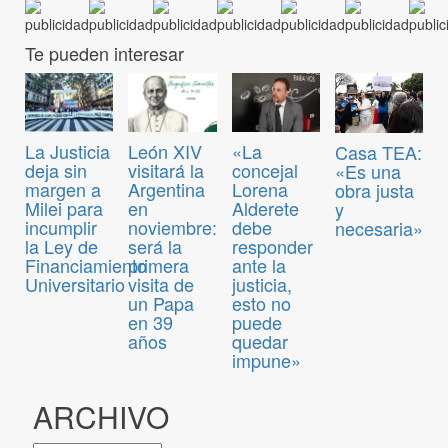
Te pueden interesar
La Justicia
León XIV
«La
Casa TEA:
deja sin
visitará la
concejal
«Es una
margen a
Argentina
Lorena
obra justa
Milei para
en
Alderete
y
incumplir
noviembre:
debe
necesaria»
la Ley de
será la
responder
Financiamiento
primera
ante la
Universitario
visita de
justicia,
un Papa
esto no
en 39
puede
años
quedar
impune»
ARCHIVO