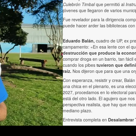
Culebrón Timbal
que permitió al
Instr
jóvenes que llegaron de varios munic
Fue revelador para la dirigencia com
puede hacer arder las bibliotecas con
Eduardo Balán,
cuadro de UP, ex pre
campamento:
«En esa lente con el q
destrucción que produce la econom
comprar droga en un barrio, tan fácil
cuando los pibes
tuvieron que defin
raíz.
Nos dijeron que para que una org
Con esperanza, resistir y crear, Balán
una chica en el plenario, es una elec
2027, procedamos en lo electoral para
está del otro lado. El agujero que nos
perspectiva realista, que hay que re
mediano plazo.
Entrevista completa en
Desalambrar 