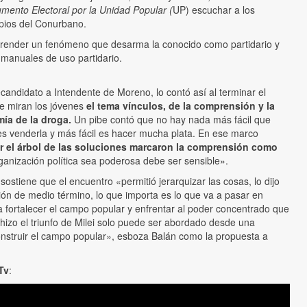
umento Electoral por la Unidad Popular (
UP) escuchar a los
ipios del Conurbano.
prender un fenómeno que desarma la conocido como partidario y
 manuales de uso partidario.
candidato a Intendente de Moreno, lo contó así al terminar el
ue miran los jóvenes
el tema vínculos, de la comprensión y la
ía de la droga.
Un pibe
contó que no hay nada más fácil que
 es venderla y más fácil es hacer mucha plata. En ese marco
ir el árbol de las soluciones marcaron la comprensión como
anización política sea poderosa debe ser sensible».
 sostiene que el encuentro «permitió jerarquizar las cosas, lo dijo
ción de medio término, lo que importa es lo que va a pasar en
 fortalecer el campo popular y enfrentar al poder concentrado que
 hizo el triunfo de Milei solo puede ser abordado desde una
construir el campo popular», esboza Balán como la propuesta a
Tv
: