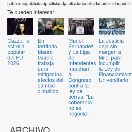
Te pueden interesar
Cazzu, la
En
Mariel
La Justicia
estrella
territorio,
Fernández
deja sin
popular
Mauro
y La Liga
margen a
del FU
García
de
Milei para
2026
trabaja
Intendentes
incumplir
para
marchan
la Ley de
mitigar los
al
Financiamien
efectos del
Congreso
Universitario
cambio
contra la
climático
ley de
tierras: “La
soberanía
no se
negocia”
ARCHIVO