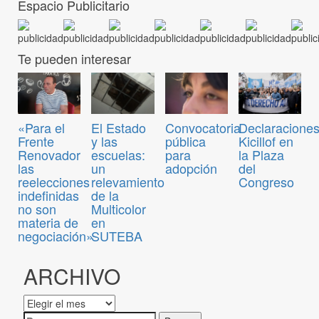
Espacio Publicitario
Te pueden interesar
Convocatoria
«Para el
El Estado
Declaraciones
pública
Frente
y las
Kicillof en
para
Renovador
escuelas:
la Plaza
adopción
las
un
del
reelecciones
relevamiento
Congreso
indefinidas
de la
no son
Multicolor
materia de
en
negociación»
SUTEBA
ARCHIVO