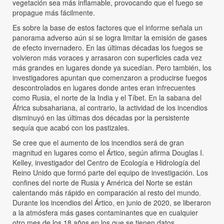
vegetación sea más inflamable, provocando que el fuego se
propague más fácilmente.
Es sobre la base de estos factores que el informe señala un
panorama adverso aún si se logra limitar la emisión de gases
de efecto invernadero. En las últimas décadas los fuegos se
volvieron más voraces y arrasaron con superficies cada vez
más grandes en lugares donde ya sucedían. Pero también, los
investigadores apuntan que comenzaron a producirse fuegos
descontrolados en lugares donde antes eran infrecuentes
como Rusia, el norte de la India y el Tíbet. En la sabana del
África subsahariana, al contrario, la actividad de los incendios
disminuyó en las últimas dos décadas por la persistente
sequía que acabó con los pastizales.
Se cree que el aumento de los incendios será de gran
magnitud en lugares como el Ártico, según afirma Douglas I.
Kelley, investigador del Centro de Ecología e Hidrología del
Reino Unido que formó parte del equipo de investigación. Los
confines del norte de Rusia y América del Norte se están
calentando más rápido en comparación al resto del mundo.
Durante los incendios del Ártico, en junio de 2020, se liberaron
a la atmósfera más gases contaminantes que en cualquier
otro mes de los 18 años en los que se tienen datos.