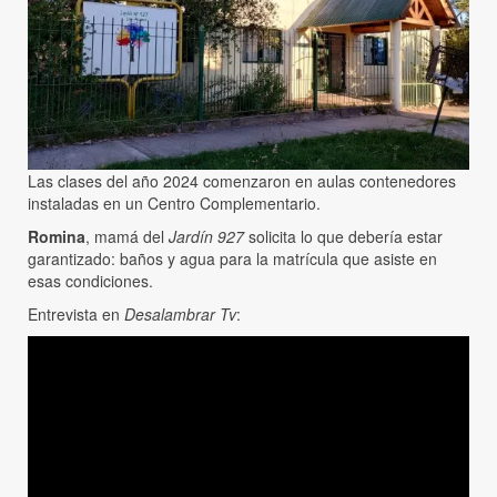
Las clases del año 2024 comenzaron en aulas contenedores
instaladas en un Centro Complementario.
Romina
, mamá del
Jardín 927
solicita lo que debería estar
garantizado: baños y agua para la matrícula que asiste en
esas condiciones.
Entrevista en
Desalambrar Tv
: