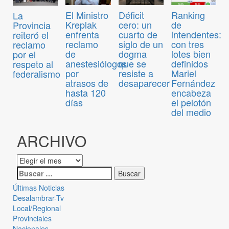
El Ministro
Déficit
Ranking
La
Kreplak
cero: un
de
Provincia
enfrenta
cuarto de
intendentes:
reiteró el
reclamo
siglo de un
con tres
reclamo
de
dogma
lotes bien
por el
anestesiólogos
que se
definidos
respeto al
por
resiste a
Mariel
federalismo
atrasos de
desaparecer
Fernández
hasta 120
encabeza
días
el pelotón
del medio
ARCHIVO
Últimas Noticias
Desalambrar-Tv
Local/Regional
Provinciales
Nacionales