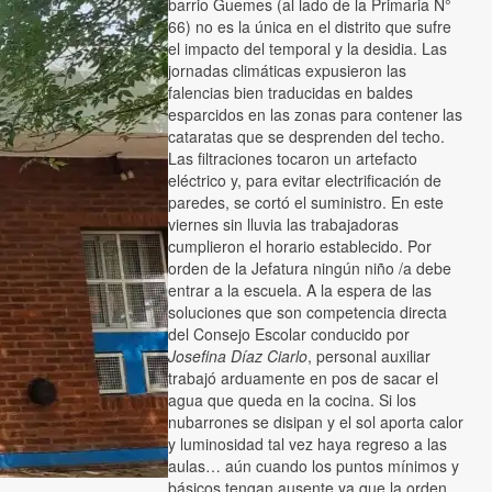
barrio Guemes (al lado de la Primaria N°
66) no es la única en el distrito que sufre
el impacto del temporal y la desidia. Las
jornadas climáticas expusieron las
falencias bien traducidas en baldes
esparcidos en las zonas para contener las
cataratas que se desprenden del techo.
Las filtraciones tocaron un artefacto
eléctrico y, para evitar electrificación de
paredes, se cortó el suministro. En este
viernes sin lluvia las trabajadoras
cumplieron el horario establecido. Por
orden de la Jefatura ningún niño /a debe
entrar a la escuela. A la espera de las
soluciones que son competencia directa
del Consejo Escolar conducido por
Josefina Díaz Ciarlo
, personal auxiliar
trabajó arduamente en pos de sacar el
agua que queda en la cocina. Si los
nubarrones se disipan y el sol aporta calor
y luminosidad tal vez haya regreso a las
aulas… aún cuando los puntos mínimos y
básicos tengan ausente ya que la orden