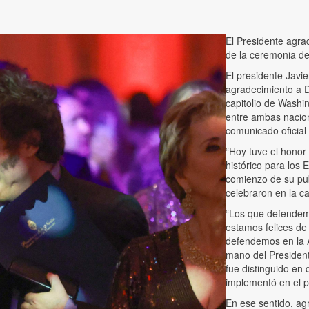
El Presidente agra
de la ceremonia d
El presidente Javi
agradecimiento a D
capitolio de Washin
entre ambas nacion
comunicado oficial 
“Hoy tuve el honor
histórico para los 
comienzo de su pub
celebraron en la c
“Los que defendemo
estamos felices de
defendemos en la A
mano del President
fue distinguido en
implementó en el p
En ese sentido, ag