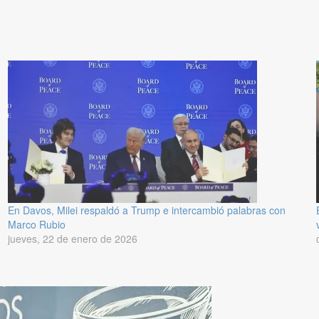
En Davos, Milei respaldó a Trump e intercambió palabras con
Marco Rubio
jueves, 22 de enero de 2026