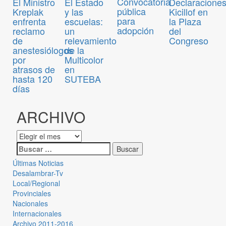
Convocatoria
El Ministro
El Estado
Declaraciones
pública
Kreplak
y las
Kicillof en
para
enfrenta
escuelas:
la Plaza
adopción
reclamo
un
del
de
relevamiento
Congreso
anestesiólogos
de la
por
Multicolor
atrasos de
en
hasta 120
SUTEBA
días
ARCHIVO
Últimas Noticias
Desalambrar-Tv
Local/Regional
Provinciales
Nacionales
Internacionales
Archivo 2011-2016