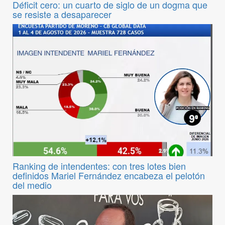
Déficit cero: un cuarto de siglo de un dogma que
se resiste a desaparecer
Ranking de intendentes: con tres lotes bien
definidos Mariel Fernández encabeza el pelotón
del medio