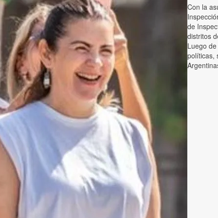
Con la as
Inspecció
de Inspec
distritos 
Luego de t
políticas,
Argentina