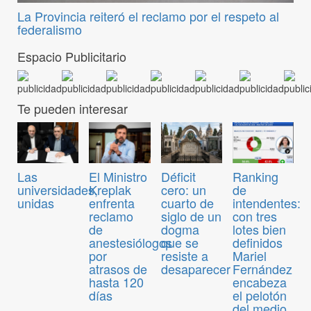
La Provincia reiteró el reclamo por el respeto al
federalismo
Espacio Publicitario
Te pueden interesar
Las
El Ministro
Déficit
Ranking
universidades,
Kreplak
cero: un
de
unidas
enfrenta
cuarto de
intendentes:
reclamo
siglo de un
con tres
de
dogma
lotes bien
anestesiólogos
que se
definidos
por
resiste a
Mariel
atrasos de
desaparecer
Fernández
hasta 120
encabeza
días
el pelotón
del medio