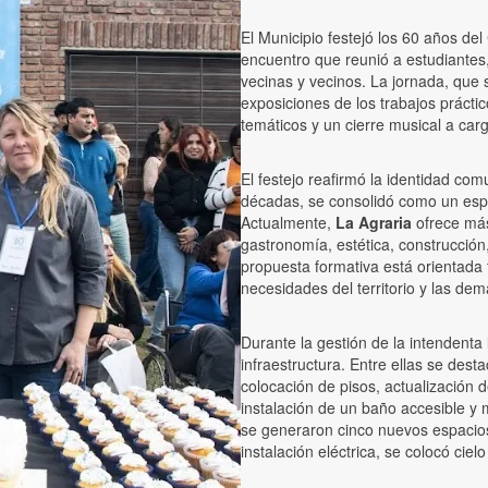
El Municipio festejó los 60 años de
encuentro que reunió a estudiantes
vecinas y vecinos. La jornada, que se
exposiciones de los trabajos práctic
temáticos y un cierre musical a carg
El festejo reafirmó la identidad com
décadas, se consolidó como un espa
Actualmente,
La Agraria
ofrece más
gastronomía, estética, construcción,
propuesta formativa está orientada 
necesidades del territorio y las de
Durante la gestión de la intendenta
infraestructura. Entre ellas se dest
colocación de pisos, actualización d
instalación de un baño accesible y m
se generaron cinco nuevos espacio
instalación eléctrica, se colocó cielo