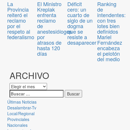
El Ministro
Déficit
Ranking
La
Kreplak
cero: un
de
Provincia
enfrenta
cuarto de
intendentes:
reiteró el
reclamo
siglo de un
con tres
reclamo
de
dogma
lotes bien
por el
anestesiólogos
que se
definidos
respeto al
por
resiste a
Mariel
federalismo
atrasos de
desaparecer
Fernández
hasta 120
encabeza
días
el pelotón
del medio
ARCHIVO
Últimas Noticias
Desalambrar-Tv
Local/Regional
Provinciales
Nacionales