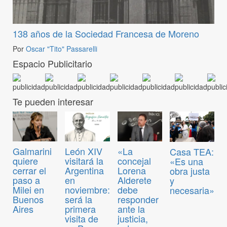
138 años de la Sociedad Francesa de Moreno
Por
Oscar "Tito" Passarelli
Espacio Publicitario
Te pueden interesar
Galmarini
León XIV
«La
Casa TEA:
quiere
visitará la
concejal
«Es una
cerrar el
Argentina
Lorena
obra justa
paso a
en
Alderete
y
Milei en
noviembre:
debe
necesaria»
Buenos
será la
responder
Aires
primera
ante la
visita de
justicia,