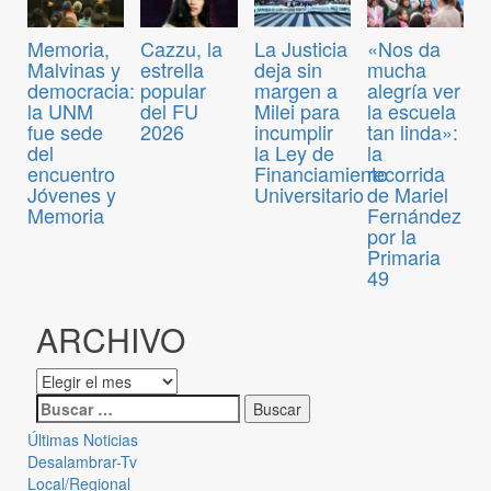
Memoria,
Cazzu, la
La Justicia
«Nos da
Malvinas y
estrella
deja sin
mucha
democracia:
popular
margen a
alegría ver
la UNM
del FU
Milei para
la escuela
fue sede
2026
incumplir
tan linda»:
del
la Ley de
la
encuentro
Financiamiento
recorrida
Jóvenes y
Universitario
de Mariel
Memoria
Fernández
por la
Primaria
49
ARCHIVO
Últimas Noticias
Desalambrar-Tv
Local/Regional