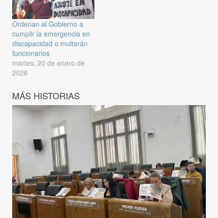
Ordenan al Gobierno a
cumplir la emergencia en
discapacidad o multarán
funcionarios
martes, 20 de enero de
2026
MÁS HISTORIAS