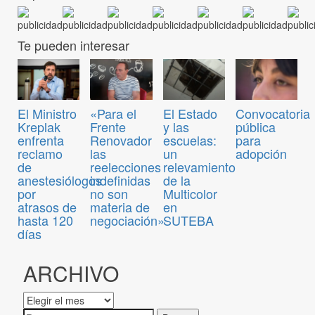
Te pueden interesar
Convocatoria
El Ministro
«Para el
El Estado
pública
Kreplak
Frente
y las
para
enfrenta
Renovador
escuelas:
adopción
reclamo
las
un
de
reelecciones
relevamiento
anestesiólogos
indefinidas
de la
por
no son
Multicolor
atrasos de
materia de
en
hasta 120
negociación»
SUTEBA
días
ARCHIVO