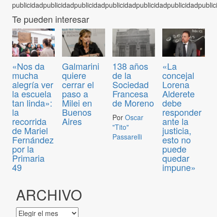
Te pueden interesar
«Nos da
Galmarini
138 años
«La
mucha
quiere
de la
concejal
alegría ver
cerrar el
Sociedad
Lorena
la escuela
paso a
Francesa
Alderete
tan linda»:
Milei en
de Moreno
debe
la
Buenos
responder
Por
Oscar
recorrida
Aires
ante la
"Tito"
de Mariel
justicia,
Passarelli
Fernández
esto no
por la
puede
Primaria
quedar
49
impune»
ARCHIVO