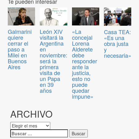
Te pueden interesar
Galmarini
León XIV
«La
Casa TEA:
quiere
visitará la
concejal
«Es una
cerrar el
Argentina
Lorena
obra justa
paso a
en
Alderete
y
Milei en
noviembre:
debe
necesaria»
Buenos
será la
responder
Aires
primera
ante la
visita de
justicia,
un Papa
esto no
en 39
puede
años
quedar
impune»
ARCHIVO