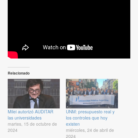
Relacionado
Milei autorizó AUDITAR
UNM: presupuesto real y
las universidades
los controles que hoy
martes, 15 de octubre de
existen
2024
miércoles, 24 de abril de
2024