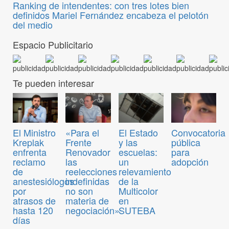
Ranking de intendentes: con tres lotes bien
definidos Mariel Fernández encabeza el pelotón
del medio
Espacio Publicitario
Te pueden interesar
Convocatoria
El Ministro
«Para el
El Estado
pública
Kreplak
Frente
y las
para
enfrenta
Renovador
escuelas:
adopción
reclamo
las
un
de
reelecciones
relevamiento
anestesiólogos
indefinidas
de la
por
no son
Multicolor
atrasos de
materia de
en
hasta 120
negociación»
SUTEBA
días