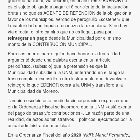
gobierno nacional, vía decreto, en el año 1992.
EDENOR
no
es el sujeto obligado a pagar el 6 por ciento de la facturación
bruta sino que es AGENTE DE RETENCIÓN de la obligación a
favor de los municipios. Verdad de perogrullo «sostener» que
la «autoridad que impuso reconozca la exención». Si no hay
vía directa, el otro camino que no es ilegal, pasa por
reintegrar un pago
desde la Municipalidad por el mismo
monto de la CONTRIBUCIÓN MUNICIPAL.
Para sostener el barro, quien hace honor a la teatralidad,
argumentó desde una palabra escrita en un artículo
periodístico, (subsidio) que la pretensión es que la
Municipalidad subsidie a la UNM, enterrando en el fango la
frase completa «subsidio u otro instrumento que devuelva o
reintegre lo que EDENOR cobra a la UNM y transfiere a la
Municipalidad de Moreno.
También escribió este medio la «incorporación expresa» que
en la Ordenanza Fiscal se incorpore que la UNM «está exenta
del pago de tasas y/o contribuciones». La razón parte de una
realidad, de actos administrativos – políticos, ejecutados por la
actual administración municipal.
En la Ordenanza Fiscal del año
2020
(NdR: Mariel Fernández