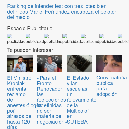
Ranking de intendentes: con tres lotes bien
definidos Mariel Fernández encabeza el pelotón
del medio
Espacio Publicitario
Te pueden interesar
Convocatoria
El Ministro
«Para el
El Estado
pública
Kreplak
Frente
y las
para
enfrenta
Renovador
escuelas:
adopción
reclamo
las
un
de
reelecciones
relevamiento
anestesiólogos
indefinidas
de la
por
no son
Multicolor
atrasos de
materia de
en
hasta 120
negociación»
SUTEBA
días