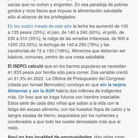
vacías que no nutren y engordan. En esa paradoja de pobres
gordos y ricos flacos que impuso la alimentación saludable
sólo al alcance de los privilegiados.
En los cuatro meses de este año
la leche les aumentó de 100
a 135 pesos (35%); el pan, de 140 a 240 (60%), el pollo, de
230 a 310 (35%); la nalga de las amadas milanesas, de 900 a
1200 (33,33%); la lechuga de 140 a 250 (78%) y las
zanahorias de 72 a 150 (108%). Alimentos que deberían ser
básicos, comunes, centro de una mesa saludable.
El ISEPCi calculó
que en los barrios populares se necesitan
41.833 pesos por familia sólo para comer. Esa variable creció
un 31,3% en 2022. La Oficina de Presupuesto del Congreso
(citada por Ismael Bermúdez) concluye en que
sin la tarjeta
Alimentar y sin la AUH
habría dos millones de indigentes
más. Un foso que se traga futuros con hambre insaciable.
Estos siete de cada diez niños que saltan a la vida con la
fatiga del escaso alimento, con los huesitos flojos de calcio y la
sangre escasa de hierro, esquivados por los nutrientes y
condenados a que todo les cueste demasiado más que al
resto.
Aquí no hay igualdad de oportunidades.
Hay vidas rotas