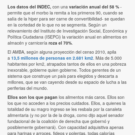
Los datos del INDEC,
con una
variación anual del 58 %
-
permite que el morbo la remita a los primeros 90, cuando se
salía de la hiper para ser carne de convertibilidad- se quedan
en la cortedad de lo que no se segmenta. Según un
relevamiento del Instituto de Investigación Social, Económica y
Política Ciudadana (ISEPCi) la variación anual en alimentos en
almacén y carnicería
roza el 70%
.
El AMBA, según alguna proyección del censo 2010, apila
a
13,5 millones de personas en 2.681 km2
. Más de 5.000
habitantes por km2, atrapados tantos de ellos en una pobreza
inexorable, gobierne quien gobierne. Todos gerentes de un
sistema que construye un país para elegidos y descarta a
millones, que se van cayendo desde su espacio de lucha a las
periferias del mundo.
Ellos son los que pagan
los alimentos más caros. Ellos son
los que no acceden a los precios cuidados. Ellos, a quienes la
totalidad de su magro ingreso se les resbala por la canaleta
alimentaria (y no por la de la droga, como dijo aquel senador
fundacional de la coalición de derecha que gobernó y
posiblemente gobernará). Con capacidad adquisitiva apenas
para harinas y arroces, fideos y polentas, todas calorías