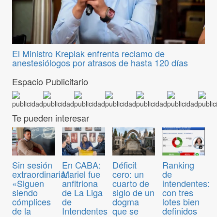
El Ministro Kreplak enfrenta reclamo de
anestesiólogos por atrasos de hasta 120 días
Espacio Publicitario
Te pueden interesar
Sin sesión
En CABA:
Déficit
Ranking
extraordinaria:
Mariel fue
cero: un
de
«Siguen
anfitriona
cuarto de
intendentes:
siendo
de La Liga
siglo de un
con tres
cómplices
de
dogma
lotes bien
de la
Intendentes
que se
definidos