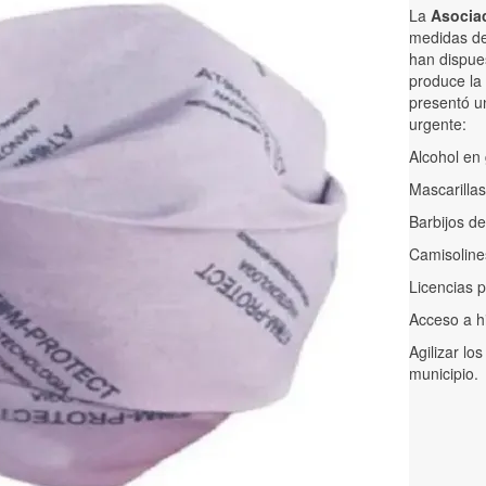
La
Asociac
medidas de 
han dispues
produce la 
presentó un
urgente:
Alcohol en 
Mascarillas
Barbijos d
Camisolines
Licencias 
Acceso a h
Agilizar lo
municipio.