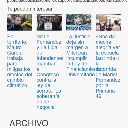
Te pueden interesar
En
Mariel
La Justicia
«Nos da
territorio,
Fernández
deja sin
mucha
Mauro
y La Liga
margen a
alegría ver
García
de
Milei para
la escuela
trabaja
Intendentes
incumplir
tan linda»:
para
marchan
la Ley de
la
mitigar los
al
Financiamiento
recorrida
efectos del
Congreso
Universitario
de Mariel
cambio
contra la
Fernández
climático
ley de
por la
tierras: “La
Primaria
soberanía
49
no se
negocia”
ARCHIVO