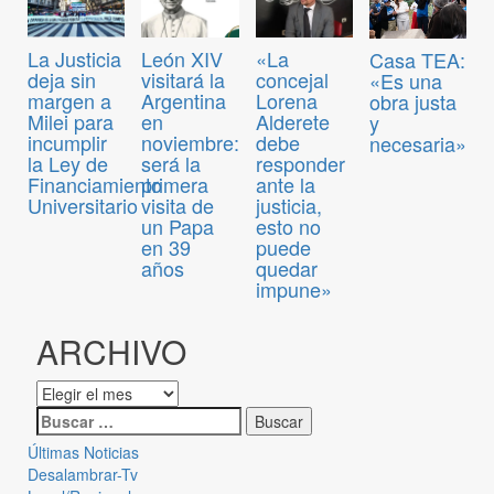
La Justicia
León XIV
«La
Casa TEA:
deja sin
visitará la
concejal
«Es una
margen a
Argentina
Lorena
obra justa
Milei para
en
Alderete
y
incumplir
noviembre:
debe
necesaria»
la Ley de
será la
responder
Financiamiento
primera
ante la
Universitario
visita de
justicia,
un Papa
esto no
en 39
puede
años
quedar
impune»
ARCHIVO
Últimas Noticias
Desalambrar-Tv