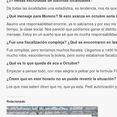
¿31 mesas escrutadas de distintas localidades
?
De todas las localidades una estadística, es tendencia, nos da q
¿Qué mensaje para Moreno? Si esto avanza en octubre sería l
Asumo una responsabilidad enorme, ya lo sabíamos y por eso me
tiempo, la clase social. Nos pareció que podíamos ganar el distrit
mensaje. Estoy en un sueño que sé que es mucha responsabilidad y
¿Fue una fiscalización compleja? ¿Qué se encontraron en la
Fue compleja, pero teníamos muchos fiscales. Llegamos a 1400 fisc
mucho robo, escondernos la boleta, pero como estabamos fiscaliza
¿Qué es lo que queda de aca a Octubre?
Empezar a pensar todo, con mas alegria a pelear por la formula F
¿Creen que en este horario no se puede revertir la situación?
Los que mas saben dicen que no, que ya esta. Pedí autorización p
Relacionado