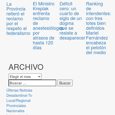
El Ministro
Déficit
Ranking
La
Kreplak
cero: un
de
Provincia
enfrenta
cuarto de
intendentes:
reiteró el
reclamo
siglo de un
con tres
reclamo
de
dogma
lotes bien
por el
anestesiólogos
que se
definidos
respeto al
por
resiste a
Mariel
federalismo
atrasos de
desaparecer
Fernández
hasta 120
encabeza
días
el pelotón
del medio
ARCHIVO
Últimas Noticias
Desalambrar-Tv
Local/Regional
Provinciales
Nacionales