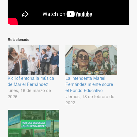
Relacionado
Kicillof entona la música
La intendenta Mariel
de Mariel Fernández
Fernández miente sobre
lunes, 16 de marzo de
el Fondo Educativo
2026
viernes, 18 de febrero de
2022