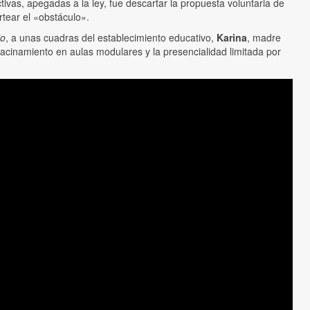
ctivas, apegadas a la ley, fue descartar la propuesta voluntaria de
rtear el «obstáculo».
io
, a unas cuadras del establecimiento educativo,
Karina
, madre
acinamiento en aulas modulares y la presencialidad limitada por