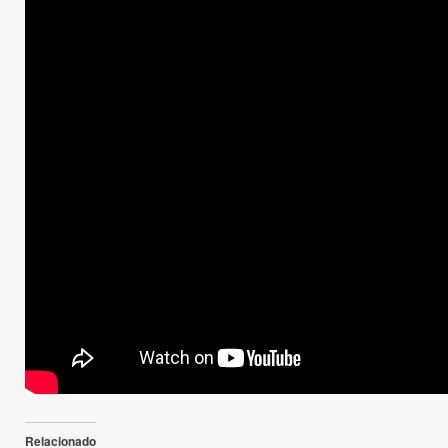
«Mi hijo va una semana a 
domingo, 20 de marzo de 2022
1 min de lectura
Comparte esto:
Relacionado