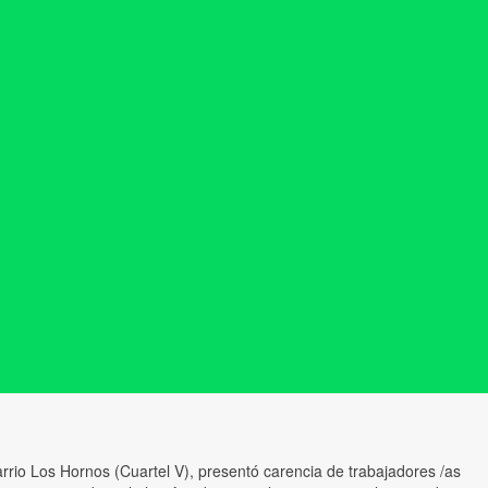
rrio Los Hornos (Cuartel V), presentó carencia de trabajadores /as