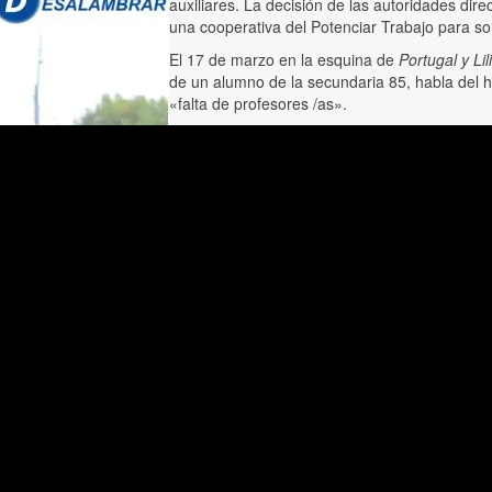
auxiliares. La decisión de las autoridades dire
una cooperativa del Potenciar Trabajo para so
El 17 de marzo en la esquina de
Portugal y Lil
de un alumno de la secundaria 85, habla del h
«falta de profesores /as».