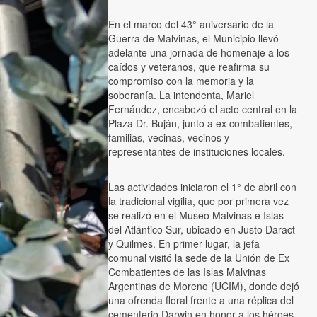
En el marco del 43° aniversario de la
Guerra de Malvinas, el Municipio llevó
adelante una jornada de homenaje a los
caídos y veteranos, que reafirma su
compromiso con la memoria y la
soberanía. La intendenta, Mariel
Fernández, encabezó el acto central en la
Plaza Dr. Buján, junto a ex combatientes,
familias, vecinas, vecinos y
representantes de instituciones locales.
Las actividades iniciaron el 1° de abril con
la tradicional vigilia, que por primera vez
se realizó en el Museo Malvinas e Islas
del Atlántico Sur, ubicado en Justo Daract
y Quilmes. En primer lugar, la jefa
comunal visitó la sede de la Unión de Ex
Combatientes de las Islas Malvinas
Argentinas de Moreno (UCIM), donde dejó
una ofrenda floral frente a una réplica del
cementerio Darwin en honor a los héroes