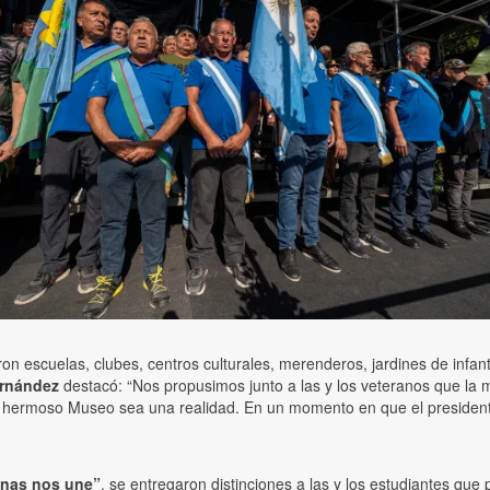
iparon escuelas, clubes, centros culturales, merenderos, jardines de infa
ernández
destacó: “Nos propusimos junto a las y los veteranos que la 
te hermoso Museo sea una realidad. En un momento en que el preside
inas nos une”
, se entregaron distinciones a las y los estudiantes que