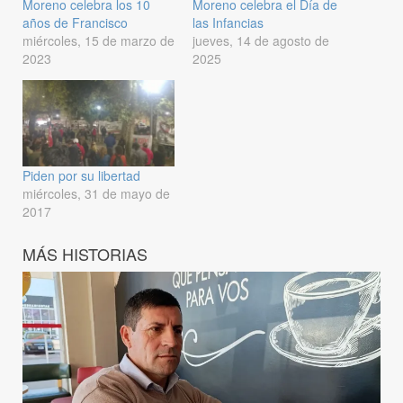
Moreno celebra los 10
Moreno celebra el Día de
años de Francisco
las Infancias
miércoles, 15 de marzo de
jueves, 14 de agosto de
2023
2025
Piden por su libertad
miércoles, 31 de mayo de
2017
MÁS HISTORIAS