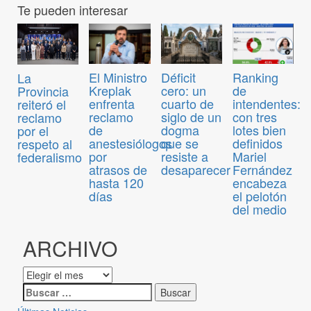
Te pueden interesar
El Ministro
Déficit
Ranking
La
Kreplak
cero: un
de
Provincia
enfrenta
cuarto de
intendentes:
reiteró el
reclamo
siglo de un
con tres
reclamo
de
dogma
lotes bien
por el
anestesiólogos
que se
definidos
respeto al
por
resiste a
Mariel
federalismo
atrasos de
desaparecer
Fernández
hasta 120
encabeza
días
el pelotón
del medio
ARCHIVO