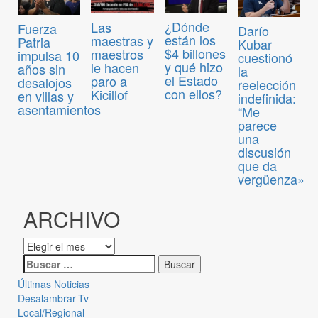
¿Dónde
Las
Fuerza
Darío
están los
maestras y
Patria
Kubar
$4 billones
maestros
impulsa 10
cuestionó
y qué hizo
le hacen
años sin
la
el Estado
paro a
desalojos
reelección
con ellos?
Kicillof
en villas y
indefinida:
asentamientos
“Me
parece
una
discusión
que da
vergüenza»
ARCHIVO
Últimas Noticias
Desalambrar-Tv
Local/Regional