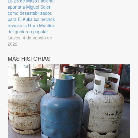
La 25 de Mayo nacional
apunta a Miguel Soler
como desestabilizador,
para El Kuka los hechos
revelan la Gran Mentira
del gobierno popular
jueves, 4 de agosto de
2022
MÁS HISTORIAS