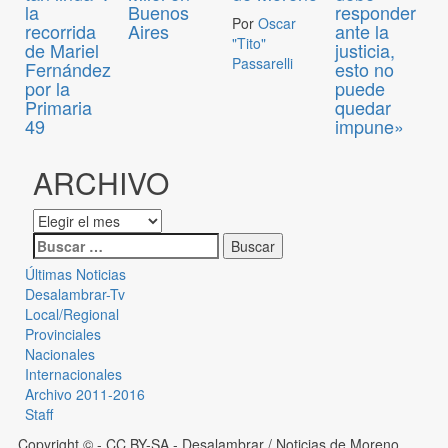
la
Buenos
responder
Por
Oscar
recorrida
Aires
ante la
"Tito"
de Mariel
justicia,
Passarelli
Fernández
esto no
por la
puede
Primaria
quedar
49
impune»
ARCHIVO
Últimas Noticias
Desalambrar-Tv
Local/Regional
Provinciales
Nacionales
Internacionales
Archivo 2011-2016
Staff
Copyright © - CC BY-SA
- Desalambrar / Noticias de Moreno