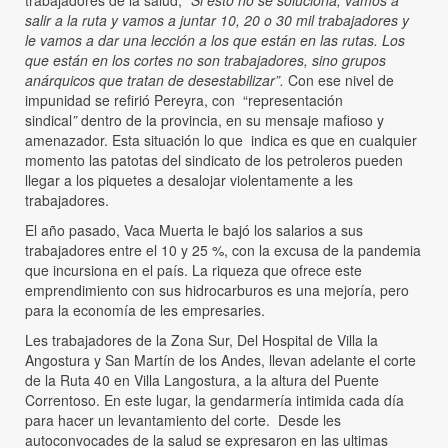
trabajadores de la salud, “
Si esto no se soluciona, vamos a
salir a la ruta y vamos a juntar 10, 20 o 30 mil trabajadores y
le vamos a dar una lección a los que están en las rutas. Los
que están en los cortes no son trabajadores, sino grupos
anárquicos que tratan de desestabilizar”.
Con ese nivel de
impunidad se refirió Pereyra, con “representación
sindical
”
dentro de la provincia, en su mensaje mafioso y
amenazador. Esta situación lo que indica es que en cualquier
momento las patotas del sindicato de los petroleros pueden
llegar a los piquetes a desalojar violentamente a les
trabajadores.
El año pasado, Vaca Muerta le bajó los salarios a sus
trabajadores entre el 10 y 25 %, con la excusa de la pandemia
que incursiona en el país. La riqueza que ofrece este
emprendimiento con sus hidrocarburos es una mejoría, pero
para la economía de les empresaries.
Les trabajadores de la Zona Sur, Del Hospital de Villa la
Angostura y San Martín de los Andes, llevan adelante el corte
de la Ruta 40 en Villa Langostura, a la altura del Puente
Correntoso. En este lugar, la gendarmería intimida cada día
para hacer un levantamiento del corte. Desde les
autoconvocades de la salud se expresaron en las ultimas