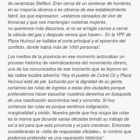
de cerámicas Steffani. Eran cerca de un centenar de hombres,
en su mayoría obreros o ex-obreros de ese establecimiento
fabril, los que expresaron: «estamos cansados de vivir de
limosnas y que nos mantengan nuestras mujeres,
no
queremos más discursos, si no se arregla vamos a cerrar
la válvula del gas y después vemos que hacen». En la YPF de
Plaza Huíncul se hallaba el corte principal y el epicentro del
conflicto, donde había más de 1000 personas”.
Los medios de la provincia en ese momento avizoraban un
proceso histórico de reivindicaciones del movimiento obrero,
una de los comunicados de ese momento que se leyeron en
las radios locales advertía “
Hoy el pueblo de Cutral Có y Plaza
Huíncul está de pie, luchando por la dignidad de su gente,
cortamos las rutas de ingreso a estas dos ciudades porque
pretendemos hacer escuchar nuestros derechos en búsqueda
de una reactivación económica real y concreta. Si hoy
cortamos las rutas es porque sentimos indignación,
marginalidad y olvido. Nuestra gente que hoy ocupa las rutas
es la misma que durante varias décadas brindó su trabajo de
sol a sol para que esta provincia y el país crecieran. Entonces
considerando la «falta de respuestas oficiales», lo mínimo que
podemos pretender es una reparación histórica”.