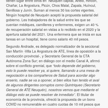
tienen lugar entre otros en Neuquén capital, Añelo, Rincón,
Chañar, La Angostura, Picún, Chos Malal, Zapala, Huíncul,
Senillosa y Junín. Suman al menos 30 los cortes vigentes.
Ningún hospital de Neuquén aceptó la propuesta salarial del
gobierno. Les trabajadores de la salud entre les que se
cuentan médiques, camilleres y enfermeres, exigen un 40 %
de recuperación salarial en vistas a lo recibido en el 2020 y la
apertura salarial del 2021. Una enfermera que se inicia en sus
tareas en un hospital, tiene como salario 40 mil pesos.
Segundo Andrade, es delegado normalizador de la seccional
San Martín -Villa La Angostura de ATE, línea de oposición a la
conducción provincial-, y Secretario General de la CTA
Autónoma Zona Sur; en diálogo con el medio Canal A, afirmó
sobre el conflicto gremial, que
“todo depende del gobierno,
esto lo puede resolver ya, si quiere, llamando a una mesa de
negociación a los compañeros de Salud para acordar algo
enserio, nadie se va a oponer, si bien ellos han tenido el aval
de algunos dirigentes corruptos como Quintriqueo (Secretario
General de ATE Neuquén), nosotros vemos que mediante el
diálogo esto se puede resolver de inmediato”.
El titular de
economía de la provincia, ofreció la propuesta de un bono
COVID no remunerable en cuatro cuotas de 10 mil pesos que