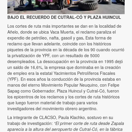
BAJO EL RECUERDO DE CUTRAL-CÓ Y PLAZA HUINCUL
Los cortes de ruta más importantes se dan en la localidad de
Añelo, donde se ubica Vaca Muerta, el reclamo paraliza el
expendio de petróleo, nafta, gasoil y gas
.
Esta forma de
reclamo que llevan adelante, coincide con los históricos
piquetes de la provincia en la década de los 90 cuando ocurrió
la privatización de YPF, con un resultado de 5000
desempleados. La desocupación en la provincia en 1995 dejó
un saldo de 16,6%, la empresa que dominaba en la creación
de empleo era la estatal Yacimientos Petrolíferos Fiscales
(YPF). En esos años la conducción de la provincia estaba en
manos del eterno Movimiento Popular Neuquino, con Felipe
Sapag como Gobernador. Plaza Huincul y Cutral-Có, fueron
los epicentros de los reclamos y los cortes de ruta históricos
que luego fueron material de trabajo para varios
investigadores del movimiento obrero argentino.
La integrante de CLACSO, Paula Klachko, sostuvo en su
trabajo de investigación:
“El primer corte de ruta desde Zapala
aparecía a la altura del aeropuerto de Cutral-Có, en la fábrica