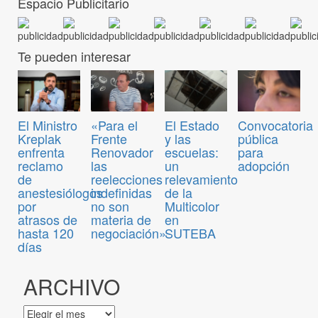
Espacio Publicitario
Te pueden interesar
Convocatoria
El Ministro
«Para el
El Estado
pública
Kreplak
Frente
y las
para
enfrenta
Renovador
escuelas:
adopción
reclamo
las
un
de
reelecciones
relevamiento
anestesiólogos
indefinidas
de la
por
no son
Multicolor
atrasos de
materia de
en
hasta 120
negociación»
SUTEBA
días
ARCHIVO