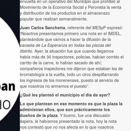
envuelta en un operativo del Municipio que prohibió al
Movimiento de la Economía Social y Peronista la venta
y distribución de los productos en el almacenazo
popular que realizan semanalmente.
Juan Carlos Sanchetta
, referente del MESyP expresó:
“Nosotros presentamos primero una nota en el IMDEL,
planteándole que vamos a hacer la difusión de la
canasta de La Esperanza en todas las plazas del
distrito
. Ayer, la situación fue que cuando llegamos
había más de 30 inspectores, policías, habían corrido el
carrito de la carne, lo habían sacado de ahí;
compañeros inspectores me dijeron que estaban los de
bromatología a la vuelta, todo un circo despilfarrando
los ingresos de los morenenses, puesto al servicio de
que nosotros no armemos el puesto”.
¿Qué les planteó el municipio el día de ayer?
Lo que plantean en ese momento es que la plaza la
administran ellos, que son prácticamente los
dueños de la plaza
. Y bueno, fue una discusión
áspera, le habíamos presentado la nota, hoy la nota
nos contestó que no nos afecta en lo que nosotros