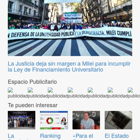
La Justicia deja sin margen a Milei para incumplir
la Ley de Financiamiento Universitario
Espacio Publicitario
Te pueden interesar
Ranking
«Para el
El Estado
La