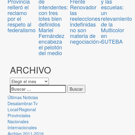
de
Frente
y las
Provincia
intendentes:
Renovador
escuelas:
reiteró el
con tres
las
un
reclamo
lotes bien
reelecciones
relevamiento
por el
definidos
indefinidas
de la
respeto al
Mariel
no son
Multicolor
federalismo
Fernández
materia de
en
encabeza
negociación»
SUTEBA
el pelotón
del medio
ARCHIVO
Últimas Noticias
Desalambrar-Tv
Local/Regional
Provinciales
Nacionales
Internacionales
Archivo 2011-2016