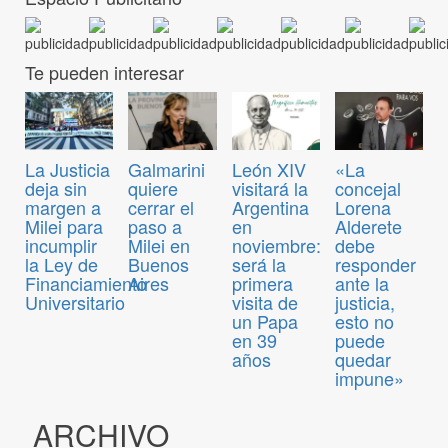
Te pueden interesar
La Justicia
Galmarini
León XIV
«La
deja sin
quiere
visitará la
concejal
margen a
cerrar el
Argentina
Lorena
Milei para
paso a
en
Alderete
incumplir
Milei en
noviembre:
debe
la Ley de
Buenos
será la
responder
Financiamiento
Aires
primera
ante la
Universitario
visita de
justicia,
un Papa
esto no
en 39
puede
años
quedar
impune»
ARCHIVO