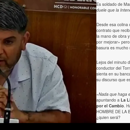
Es soldado de Mari
duele que la Inten
Desde esa colina
contrato que reci
la mano de obra y 
por mejorar» pero 
basura es mucho m
Lejos del minuto 
conductor del Tor
sienta en su banc
su discurso que es
«Nada que haga el
apuntando a
La L
por el Cambio
. H
HOMBRE DE LA B
¿quien será?