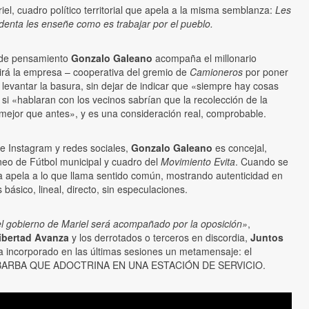
el, cuadro político territorial que apela a la misma semblanza:
Les
denta les enseñe como es trabajar por el pueblo.
 de pensamiento
Gonzalo Galeano
acompaña el millonario
birá la empresa – cooperativa del gremio de
Camioneros
por poner
levantar la basura, sin dejar de indicar que «siempre hay cosas
si «hablaran con los vecinos sabrían que la recolección de la
ejor que antes», y es una consideración real, comprobable.
de Instagram y redes sociales,
Gonzalo Galeano
es concejal,
neo de Fútbol municipal y cuadro del
Movimiento Evita
. Cuando se
a apela a lo que llama sentido común, mostrando autenticidad en
 básico, lineal, directo, sin especulaciones.
 gobierno de Mariel será acompañado por la oposición»
,
ibertad Avanza
y los derrotados o terceros en discordia,
Juntos
a incorporado en las últimas sesiones un metamensaje: el
ARBA QUE ADOCTRINA EN UNA ESTACIÓN DE SERVICIO.