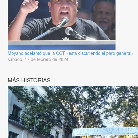
Moyano adelantó que la CGT «está discutiendo el paro general»
sábado, 17 de febrero de 2024
MÁS HISTORIAS