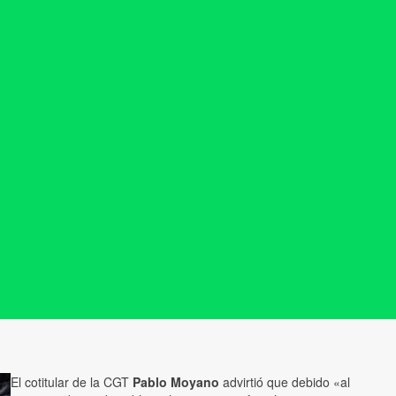
El cotitular de la CGT
Pablo Moyano
advirtió que debido «al