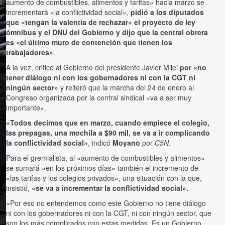
aumento de combustibles, alimentos y tarifas» hacia marzo se
incrementará «la conflictividad social»,
pidió a los diputados
que «tengan la valentía de rechazar» el proyecto de ley
ómnibus y el DNU del Gobierno y dijo que la central obrera
es «el último muro de contención que tienen los
trabajadores»
.
A la vez, criticó al Gobierno del presidente Javier Milei
por «no
tener diálogo ni con los gobernadores ni con la CGT ni
ningún sector»
y reiteró que la marcha del 24 de enero al
Congreso organizada por la central sindical «va a ser muy
importante».
«Todos decimos que en marzo, cuando empiece el colegio,
las prepagas, una mochila a $90 mil, se va a ir complicando
la conflictividad social»
, indicó
Moyano
por
C5N
.
Para el gremialista, al «aumento de combustibles y alimentos»
se sumará «en los próximos días» también el incremento de
«las tarifas y los colegios privados», una situación con la que,
insistió,
«se va a incrementar la conflictividad social».
«Por eso no entendemos como este Gobierno no tiene diálogo
ni con los gobernadores ni con la CGT, ni con ningún sector, que
son los más complicados con estas medidas. Es un Gobierno,