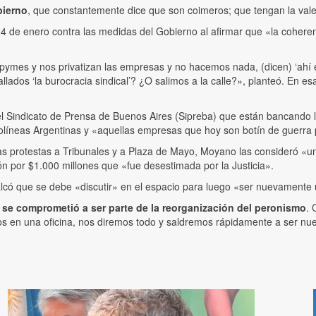
bierno
, que constantemente dice que son coimeros; que tengan la valen
4 de enero contra las medidas del Gobierno al afirmar que «la coherenc
pymes y nos privatizan las empresas y no hacemos nada, (dicen) ‘ahí e
lados ‘la burocracia sindical’? ¿O salimos a la calle?», planteó. En esa
 Sindicato de Prensa de Buenos Aires (Sipreba) que están bancando l
rolíneas Argentinas y «aquellas empresas que hoy son botín de guerra
s protestas a Tribunales y a Plaza de Mayo, Moyano las consideró «una 
ón por $1.000 millones que «fue desestimada por la Justicia».
recalcó que se debe «discutir» en el espacio para luego «ser nuevamente
n
se comprometió a ser parte de la reorganización del peronismo
.
os en una oficina, nos diremos todo y saldremos rápidamente a ser nu