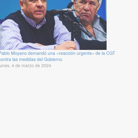
Pablo Moyano demandó una «reacción urgente» de la CGT
contra las medidas del Gobierno
lunes, 4 de marzo de 2024