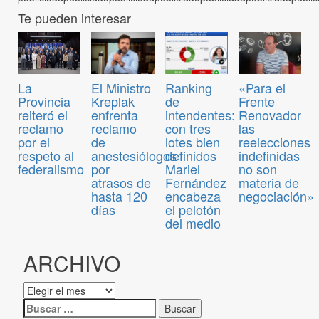
Te pueden interesar
El Ministro
Ranking
«Para el
La
Kreplak
de
Frente
Provincia
enfrenta
intendentes:
Renovador
reiteró el
reclamo
con tres
las
reclamo
de
lotes bien
reelecciones
por el
anestesiólogos
definidos
indefinidas
respeto al
por
Mariel
no son
federalismo
atrasos de
Fernández
materia de
hasta 120
encabeza
negociación»
días
el pelotón
del medio
ARCHIVO