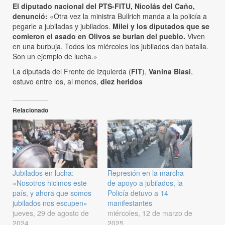
El diputado nacional del PTS-FITU, Nicolás del Caño,
denunció:
«Otra vez la ministra Bullrich manda a la policía a
pegarle a jubiladas y jubilados.
Milei y los diputados que se
comieron el asado en Olivos se burlan del pueblo.
Viven
en una burbuja. Todos los miércoles los jubilados dan batalla.
Son un ejemplo de lucha.»
La diputada del Frente de Izquierda (
FIT
),
Vanina Biasi
,
estuvo entre los, al menos,
diez heridos
Relacionado
Jubilados en lucha:
Represión en la marcha
«Nosotros hicimos este
de apoyo a jubilados, la
país, y ahora que somos
Policía detuvo a 14
jubilados nos escupen»
manifestantes
jueves, 29 de agosto de
miércoles, 12 de marzo de
2024
2025