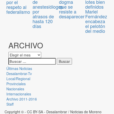
de
dogma
lotes bien
por el
anestesiólogos
que se
definidos
respeto al
por
resiste a
Mariel
federalismo
atrasos de
desaparecer
Fernández
hasta 120
encabeza
días
el pelotón
del medio
ARCHIVO
Últimas Noticias
Desalambrar-Tv
Local/Regional
Provinciales
Nacionales
Internacionales
Archivo 2011-2016
Staff
Copyright © - CC BY-SA
- Desalambrar / Noticias de Moreno