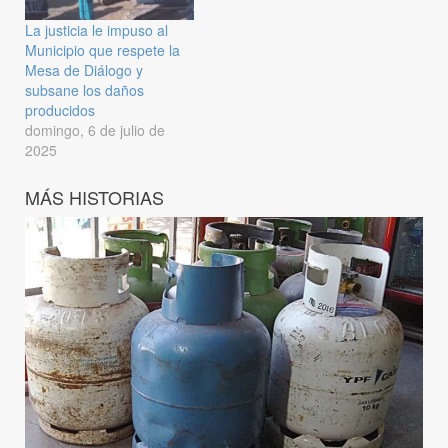
La justicia le impuso al
Municipio que respete la
Mesa de Diálogo y
subsane los daños
producidos
domingo, 6 de julio de
2025
MÁS HISTORIAS