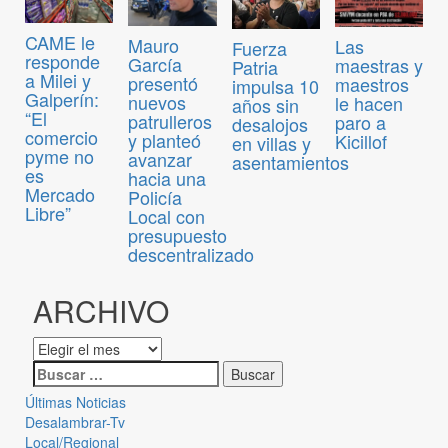
CAME le
Mauro
Las
Fuerza
responde
García
maestras y
Patria
a Milei y
presentó
maestros
impulsa 10
Galperín:
nuevos
le hacen
años sin
“El
patrulleros
paro a
desalojos
comercio
y planteó
Kicillof
en villas y
pyme no
avanzar
asentamientos
es
hacia una
Mercado
Policía
Libre”
Local con
presupuesto
descentralizado
ARCHIVO
Últimas Noticias
Desalambrar-Tv
Local/Regional