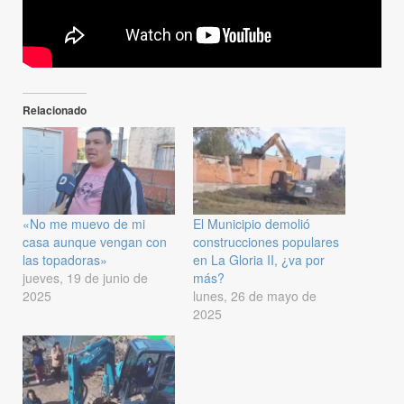
Relacionado
«No me muevo de mi
El Municipio demolió
casa aunque vengan con
construcciones populares
las topadoras»
en La Gloria II, ¿va por
jueves, 19 de junio de
más?
2025
lunes, 26 de mayo de
2025