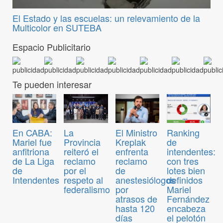
El Estado y las escuelas: un relevamiento de la
Multicolor en SUTEBA
Espacio Publicitario
Te pueden interesar
En CABA:
El Ministro
Ranking
La
Mariel fue
Kreplak
de
Provincia
anfitriona
enfrenta
intendentes:
reiteró el
de La Liga
reclamo
con tres
reclamo
de
de
lotes bien
por el
Intendentes
anestesiólogos
definidos
respeto al
por
Mariel
federalismo
atrasos de
Fernández
hasta 120
encabeza
días
el pelotón